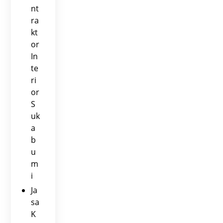
nt
ra
kt
or
In
te
ri
or
S
uk
a
b
u
m
i
Ja
sa
K