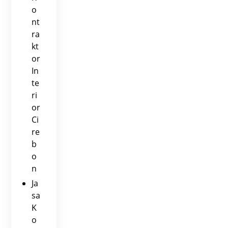
o
nt
ra
kt
or
In
te
ri
or
Ci
re
b
o
n
Ja
sa
K
o