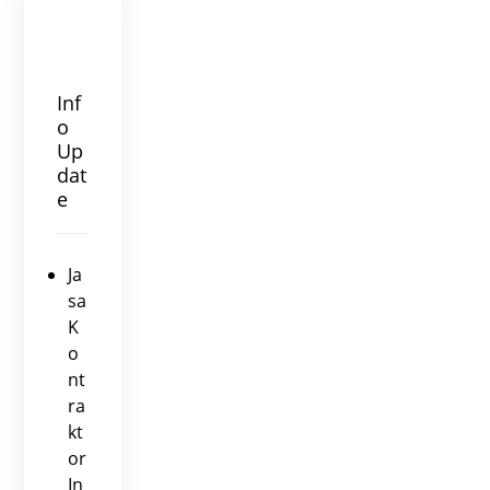
Inf
o
Up
dat
e
Ja
sa
K
o
nt
ra
kt
or
In