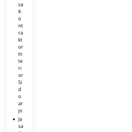
sa
K
o
nt
ra
kt
or
In
te
ri
or
Si
d
o
ar
jo
Ja
sa