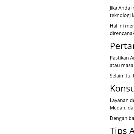
Jika Anda
teknologi 
Hal ini me
direncanak
Perta
Pastikan A
atau masal
Selain itu
Konsu
Layanan de
Medan
, d
Dengan ban
Tips 