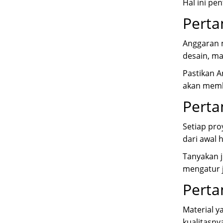
Hal ini pe
Perta
Anggaran m
desain, ma
Pastikan 
akan memb
Perta
Setiap pro
dari awal h
Tanyakan j
mengatur j
Perta
Material y
kualitasny