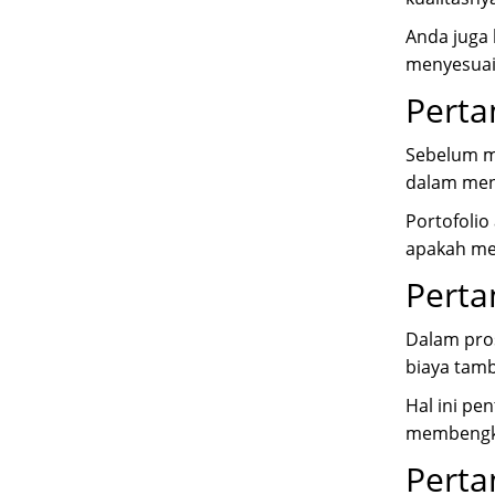
Anda juga 
menyesuaik
Perta
Sebelum me
dalam men
Portofoli
apakah me
Perta
Dalam pros
biaya tam
Hal ini pe
membengk
Perta