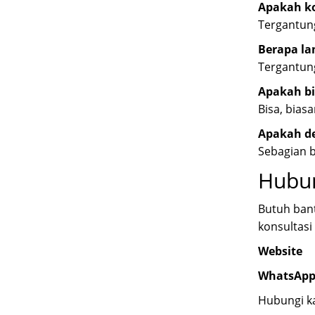
Apakah ko
Tergantung
Berapa la
Tergantung
Apakah bi
Bisa, biasa
Apakah de
Sebagian 
Hubu
Butuh bant
konsultasi 
Website
WhatsApp
Hubungi ka