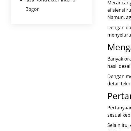
Merancang 
Bogor
efisiensi 
Namun, aga
Dengan daf
menyeluru
Menga
Banyak ora
hasil desai
Dengan men
detail tek
Perta
Pertanyaan
sesuai ke
Selain itu