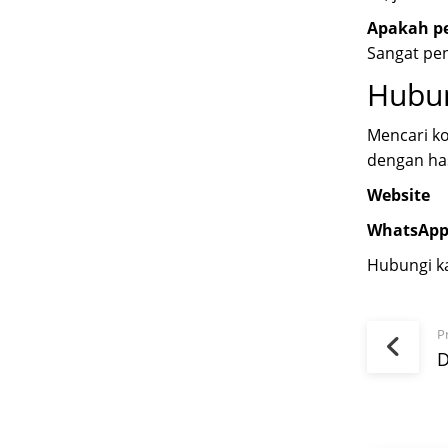
Apakah p
Sangat pen
Hubu
Mencari ko
dengan has
Website
WhatsApp
Hubungi ka
P
D