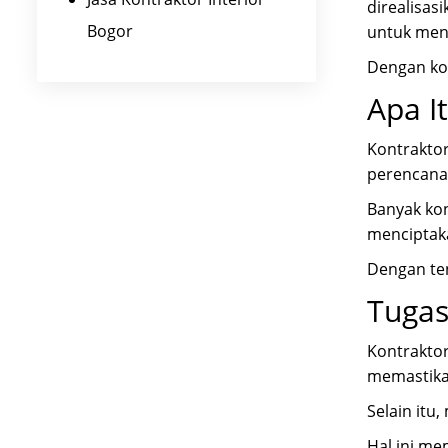
direalisas
Bogor
untuk men
Dengan kon
Apa I
Kontraktor
perencanaa
Banyak kon
menciptaka
Dengan ten
Tugas
Kontraktor
memastikan
Selain itu
Hal ini me