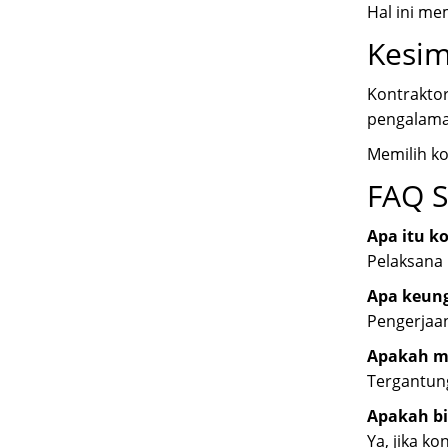
Hal ini m
Kesi
Kontraktor
pengalaman
Memilih ko
FAQ S
Apa itu ko
Pelaksana 
Apa keun
Pengerjaan
Apakah m
Tergantun
Apakah bi
Ya, jika k