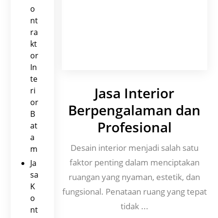
o
nt
ra
kt
or
In
te
Jasa Interior
ri
or
Berpengalaman dan
B
Profesional
at
a
Desain interior menjadi salah satu
m
faktor penting dalam menciptakan
Ja
sa
ruangan yang nyaman, estetik, dan
K
fungsional. Penataan ruang yang tepat
o
tidak ...
nt