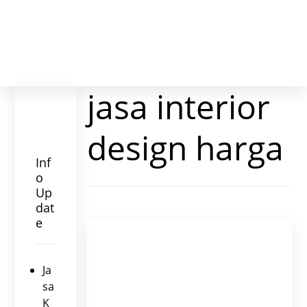
jasa interior
design harga
Inf
o
Up
dat
e
Ja
sa
K