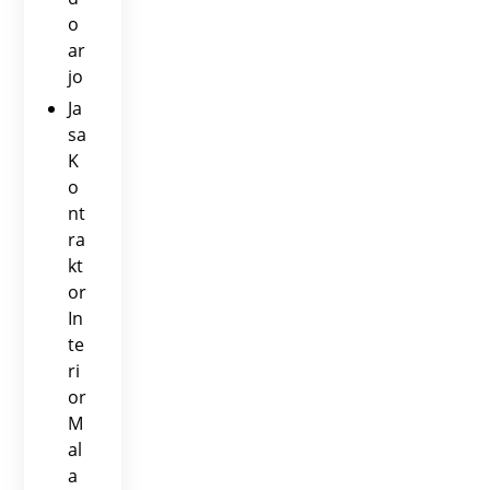
o
ar
jo
Ja
sa
K
o
nt
ra
kt
or
In
te
ri
or
M
al
a