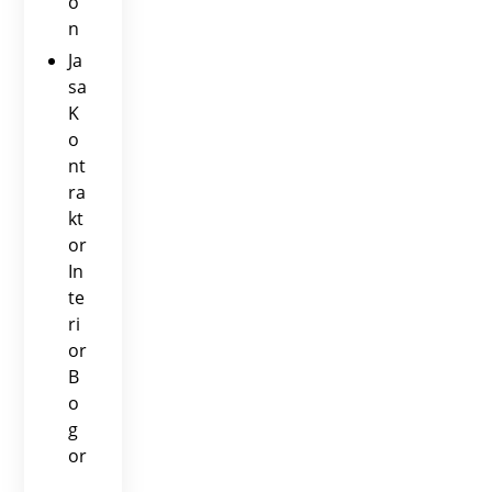
o
n
Ja
sa
K
o
nt
ra
kt
or
In
te
ri
or
B
o
g
or