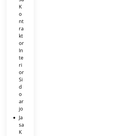
K
o
nt
ra
kt
or
In
te
ri
or
Si
d
o
ar
jo
Ja
sa
K