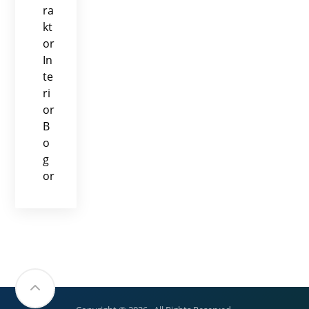
ra
kt
or
In
te
ri
or
B
o
g
or