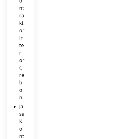
o
nt
ra
kt
or
In
te
ri
or
Ci
re
b
o
n
Ja
sa
K
o
nt