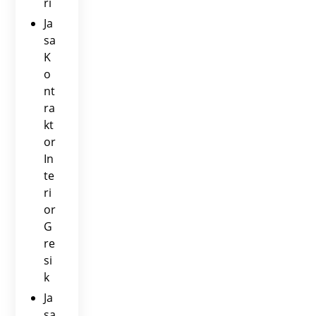
ri
Ja
sa
K
o
nt
ra
kt
or
In
te
ri
or
G
re
si
k
Ja
sa