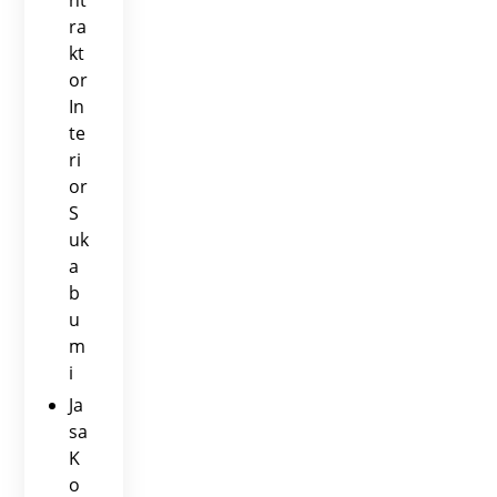
ra
kt
or
In
te
ri
or
S
uk
a
b
u
m
i
Ja
sa
K
o