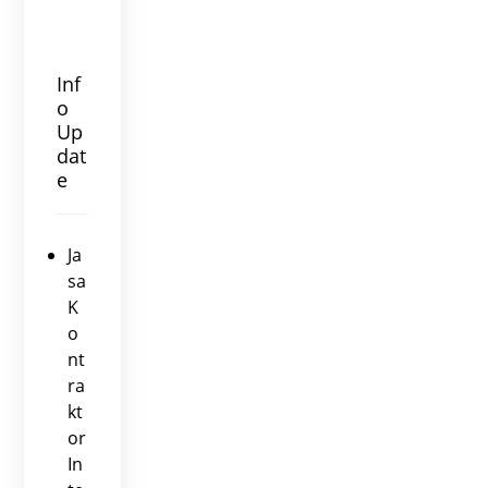
Inf
o
Up
dat
e
Ja
sa
K
o
nt
ra
kt
or
In