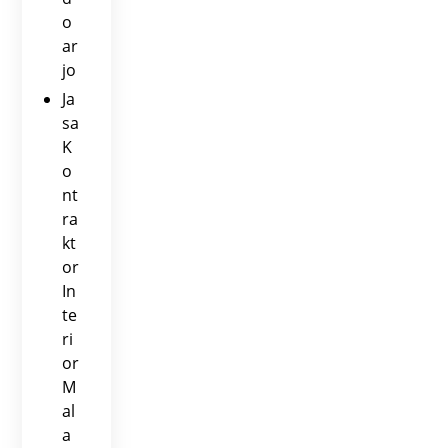
o
ar
jo
Ja
sa
K
o
nt
ra
kt
or
In
te
ri
or
M
al
a