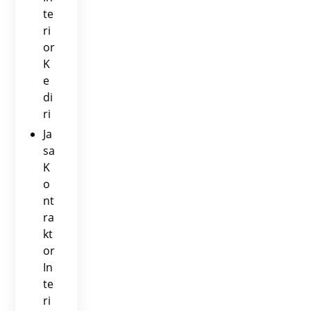
te
ri
or
K
e
di
ri
Ja
sa
K
o
nt
ra
kt
or
In
te
ri