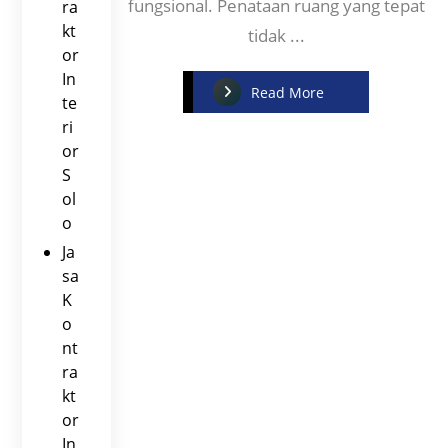
fungsional. Penataan ruang yang tepat
ra
kt
tidak ...
or
In
Read More
te
ri
or
S
ol
o
Ja
sa
K
o
nt
ra
kt
or
In