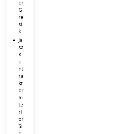
or
G
re
si
k
Ja
sa
K
o
nt
ra
kt
or
In
te
ri
or
Si
d