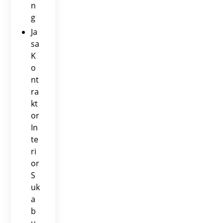
n
g
Ja
sa
K
o
nt
ra
kt
or
In
te
ri
or
S
uk
a
b